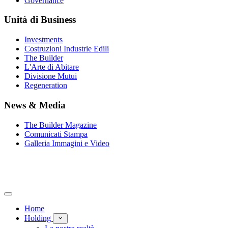
Governance
Unità di Business
Investments
Costruzioni Industrie Edili
The Builder
L'Arte di Abitare
Divisione Mutui
Regeneration
News & Media
The Builder Magazine
Comunicati Stampa
Galleria Immagini e Video
Home
Holding