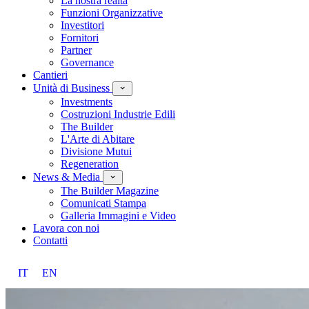
La nostra realtà
Funzioni Organizzative
Investitori
Fornitori
Partner
Governance
Cantieri
Unità di Business
Investments
Costruzioni Industrie Edili
The Builder
L'Arte di Abitare
Divisione Mutui
Regeneration
News & Media
The Builder Magazine
Comunicati Stampa
Galleria Immagini e Video
Lavora con noi
Contatti
IT
EN