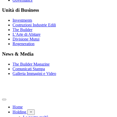
Governance
Unità di Business
Investments
Costruzioni Industrie Edili
The Builder
L'Arte di Abitare
Divisione Mutui
Regeneration
News & Media
The Builder Magazine
Comunicati Stampa
Galleria Immagini e Video
Home
Holding