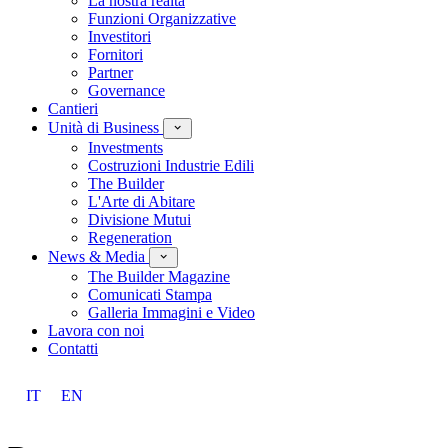
La nostra realtà
Funzioni Organizzative
Investitori
Fornitori
Partner
Governance
Cantieri
Unità di Business
Investments
Costruzioni Industrie Edili
The Builder
L'Arte di Abitare
Divisione Mutui
Regeneration
News & Media
The Builder Magazine
Comunicati Stampa
Galleria Immagini e Video
Lavora con noi
Contatti
IT
EN