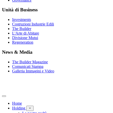
Governance
Unità di Business
Investments
Costruzioni Industrie Edili
The Builder
L'Arte di Abitare
Divisione Mutui
Regeneration
News & Media
The Builder Magazine
Comunicati Stampa
Galleria Immagini e Video
Home
Holding