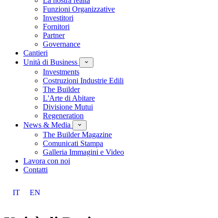
La nostra realtà
Funzioni Organizzative
Investitori
Fornitori
Partner
Governance
Cantieri
Unità di Business
Investments
Costruzioni Industrie Edili
The Builder
L'Arte di Abitare
Divisione Mutui
Regeneration
News & Media
The Builder Magazine
Comunicati Stampa
Galleria Immagini e Video
Lavora con noi
Contatti
IT
EN