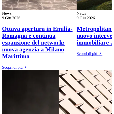
News
News
9 Giu 2026
9 Giu 2026
Ottava apertura in Emilia-
Metropolitan 
Romagna e continua
nuovo interve
espansione del network:
immobiliare 
nuova agenzia a Milano
Scopri di più
Marittima
Scopri di più