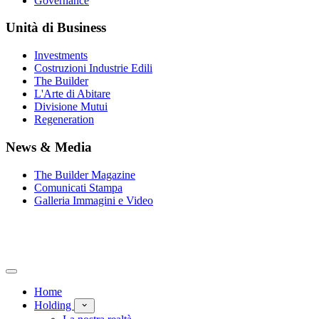
Governance
Unità di Business
Investments
Costruzioni Industrie Edili
The Builder
L'Arte di Abitare
Divisione Mutui
Regeneration
News & Media
The Builder Magazine
Comunicati Stampa
Galleria Immagini e Video
Home
Holding