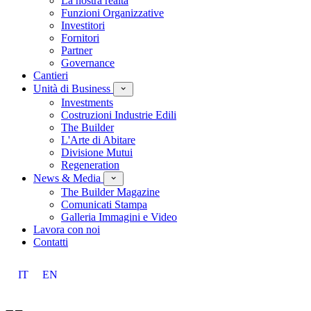
La nostra realtà
Funzioni Organizzative
Investitori
Fornitori
Partner
Governance
Cantieri
Unità di Business
Investments
Costruzioni Industrie Edili
The Builder
L'Arte di Abitare
Divisione Mutui
Regeneration
News & Media
The Builder Magazine
Comunicati Stampa
Galleria Immagini e Video
Lavora con noi
Contatti
IT
EN