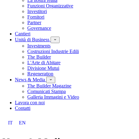
La nostra realtà
Funzioni Organizzative
Investitori
Fornitori
Partner
Governance
Cantieri
Unità di Business
Investments
Costruzioni Industrie Edili
The Builder
L'Arte di Abitare
Divisione Mutui
Regeneration
News & Media
The Builder Magazine
Comunicati Stampa
Galleria Immagini e Video
Lavora con noi
Contatti
IT
EN