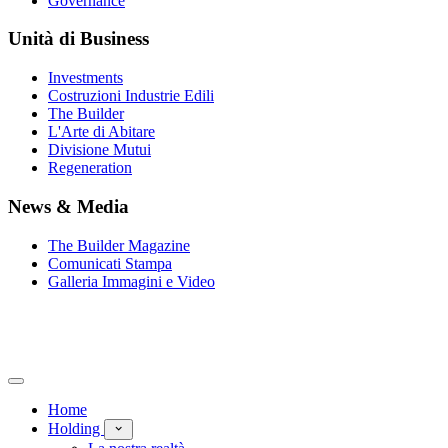
Governance
Unità di Business
Investments
Costruzioni Industrie Edili
The Builder
L'Arte di Abitare
Divisione Mutui
Regeneration
News & Media
The Builder Magazine
Comunicati Stampa
Galleria Immagini e Video
Home
Holding